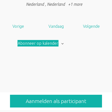
Nederland
, Nederland
+1 more
A
A
Vorige
Vandaag
Volgende
a
a
n
n
Abonneer op kalender
b
b
o
o
d
d
Aanmelden als participant