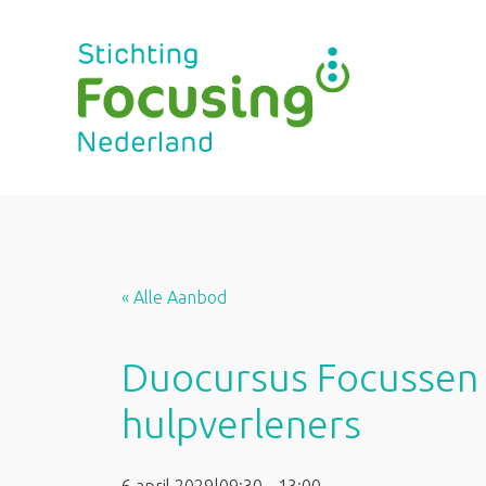
Ga
naar
de
inhoud
« Alle Aanbod
Duocursus Focussen 
hulpverleners