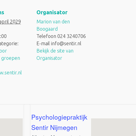
ns
Organisator
april 2029
Marion van den
Boogaard
:00
Telefoon
024 3240706
tegorie:
E-mail
info@sentir.nl
voor
Bekijk de site van
e groepen
Organisator
.sentir.nl
Psychologiepraktijk
Sentir Nijmegen