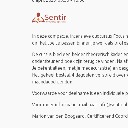
6 april 2029|09:30
-
13:00
In deze compacte, intensieve duocursus Focusing
om het toe te passen binnen je werk als profes
De cursus bied een helder theoretisch kader en
ondersteunend boek zijn terug te vinden. Na afsl
Je oefent alleen, met je medecursist(e) en des
Het geheel beslaat 4 dagdelen verspreid over 4
maandagochtenden.
Voorwaarde voor deelname is een individuele pro
Voor meer informatie: mail naar info@sentir.nl
Marion van den Boogaard, Certificerend Coordin