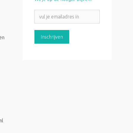
ten
nl