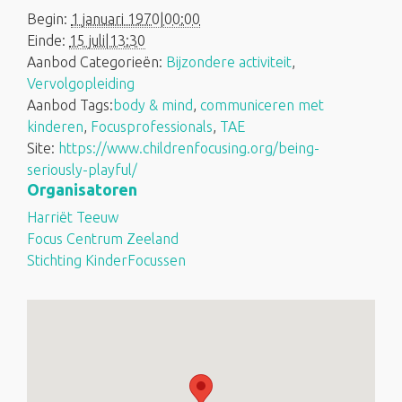
Begin:
1 januari 1970|00:00
Einde:
15 juli|13:30
Aanbod Categorieën:
Bijzondere activiteit
,
Vervolgopleiding
Aanbod Tags:
body & mind
,
communiceren met
kinderen
,
Focusprofessionals
,
TAE
Site:
https://www.childrenfocusing.org/being-
seriously-playful/
Organisatoren
Harriët Teeuw
Focus Centrum Zeeland
Stichting KinderFocussen