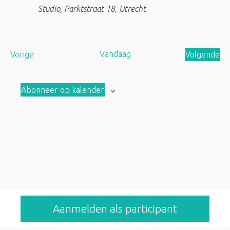
Studio, Parktstraat 18, Utrecht
A
Vandaag
Vorige
Volgende
a
A
n
a
Abonneer op kalender
b
n
o
b
d
o
d
Aanmelden als participant