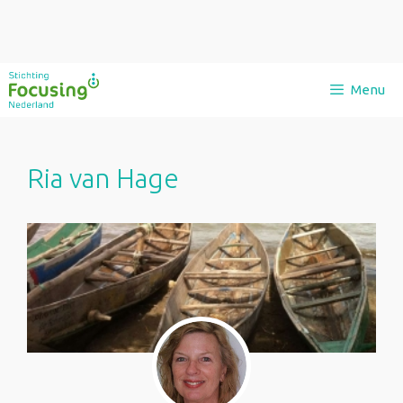
Ga
Menu
naar
de
inhoud
Ria van Hage