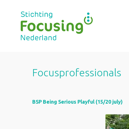
Ga
naar
de
inhoud
Focusprofessionals
BSP Being Serious Playful (15/20 july)