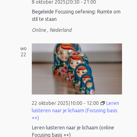
8 oktober 2025|20:30
-
21:00
Begeleide Focusing oefening: Ruimte om
stil te staan
Online
, Nederland
wo
22
22 oktober 2025|10:00
-
12:00
Leren
luisteren naar je lichaam (Focusing basis
++)
Leren luisteren naar je lichaam (online
Focusing basis ++)