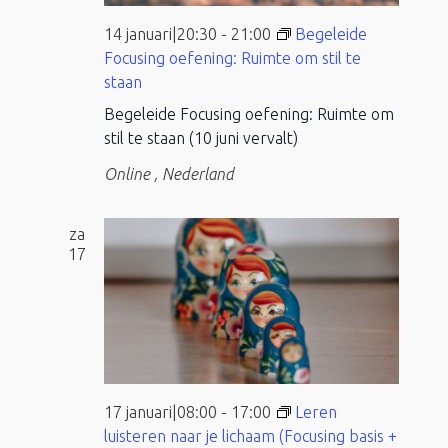
14 januari|20:30
-
21:00
Begeleide
Focusing oefening: Ruimte om stil te
staan
Begeleide Focusing oefening: Ruimte om
stil te staan (10 juni vervalt)
Online
, Nederland
za
17
17 januari|08:00
-
17:00
Leren
luisteren naar je lichaam (Focusing basis +