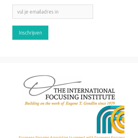
European Focusing Association to connect with European Focusers