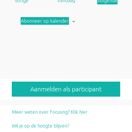
A
Vandaag
Vorige
Volgende
a
A
n
a
Abonneer op kalender
b
n
o
b
d
o
d
Aanmelden als participant
Meer weten over Focusing? Klik hier
Wil je op de hoogte blijven?