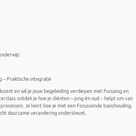
onderwijs
g – Praktische integratie
 docent en wil je jouw begeleiding verdiepen met Focusing en
rclass ontdek je hoe je cliënten – jong én oud – helpt om van
processen. Je leert hoe je met een Focussende basishouding,
dacht duurzame verandering ondersteunt.