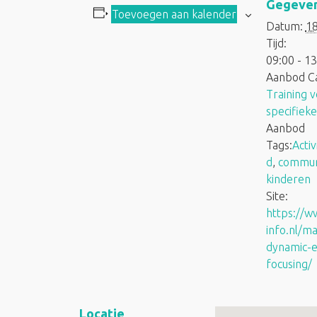
Gegeve
Toevoegen aan kalender
Datum:
1
Tijd:
09:00 - 13
Aanbod Ca
Training 
specifiek
Aanbod
Tags:
Acti
d
,
commun
kinderen
Site:
https://w
info.nl/ma
dynamic-e
focusing/
Locatie