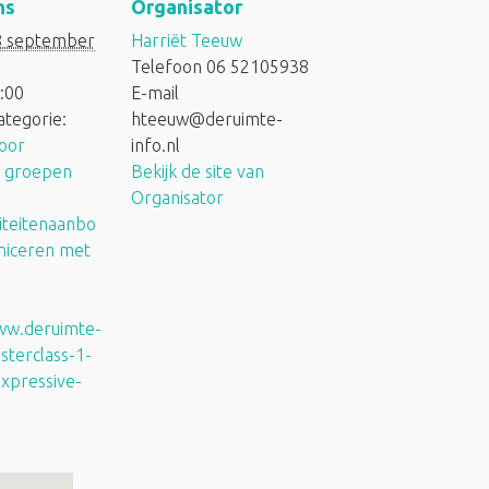
ns
Organisator
8 september
Harriët Teeuw
Telefoon
06 52105938
:00
E-mail
tegorie:
hteeuw@deruimte-
voor
info.nl
e groepen
Bekijk de site van
Organisator
viteitenaanbo
iceren met
ww.deruimte-
sterclass-1-
xpressive-