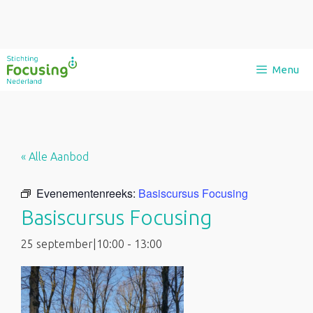
Ga
Menu
naar
de
inhoud
« Alle Aanbod
Evenementenreeks:
Basiscursus Focusing
Basiscursus Focusing
25 september|10:00
-
13:00