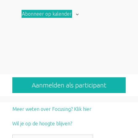
a
a
Abonneer op kalender
n
n
b
b
o
o
d
d
Aanmelden als participant
Meer weten over Focusing? Klik hier
Wil je op de hoogte blijven?