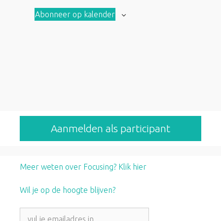
a
a
Abonneer op kalender
n
n
b
b
o
o
d
d
Aanmelden als participant
Meer weten over Focusing? Klik hier
Wil je op de hoogte blijven?