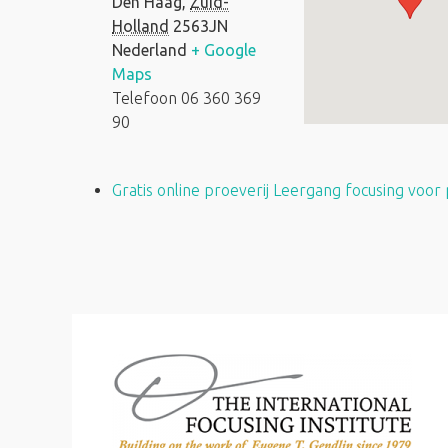
Den Haag
,
Zuid-
Holland
2563JN
Nederland
+ Google
Maps
Telefoon
06 360 369
90
Gratis online proeverij Leergang focusing voor