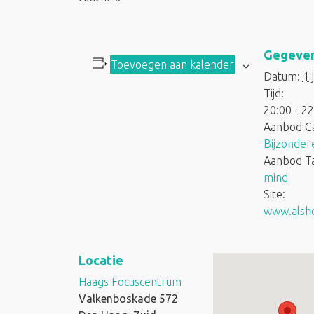
Gegeve
Toevoegen aan kalender
Datum:
1 j
Tijd:
20:00 - 22
Aanbod Ca
Bijzondere
Aanbod Ta
mind
Site:
www.alshe
Locatie
Haags Focuscentrum
Valkenboskade 572