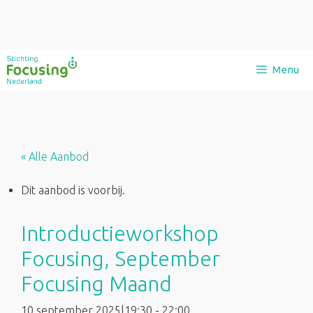
Ga
Menu
naar
de
inhoud
« Alle Aanbod
Dit aanbod is voorbij.
Introductieworkshop
Focusing, September
Focusing Maand
10 september 2025|19:30
-
22:00