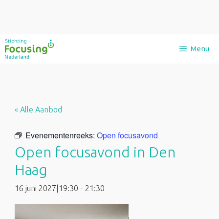
Ga
Menu
naar
de
inhoud
« Alle Aanbod
Evenementenreeks:
Open focusavond
Open focusavond in Den
Haag
16 juni 2027|19:30
-
21:30