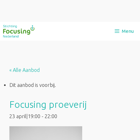
Ga
Menu
naar
de
inhoud
« Alle Aanbod
Dit aanbod is voorbij.
Focusing proeverij
23 april|19:00
-
22:00